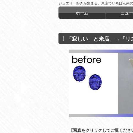
ジュエリー好きが集まる、東京でいちばん南
言！
ホーム
ニュー
「寂しい」と来店。→「リ
【写真をクリックしてご覧くださ