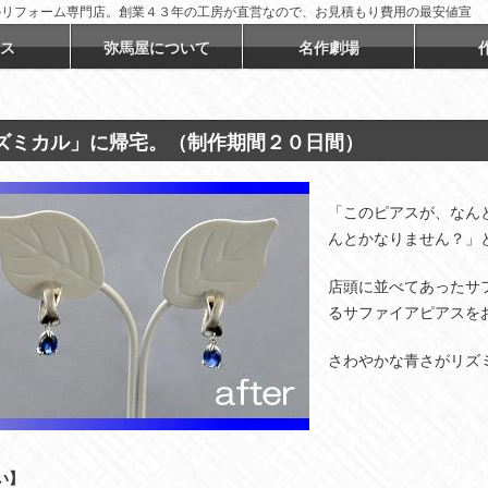
のリフォーム専門店。創業４３年の工房が直営なので、お見積もり費用の最安値宣
ス
弥馬屋について
名作劇場
ズミカル」に帰宅。（制作期間２０日間）
「このピアスが、なん
んとかなりません？」と
店頭に並べてあったサ
るサファイアピアスを
さわやかな青さがリズ
い】