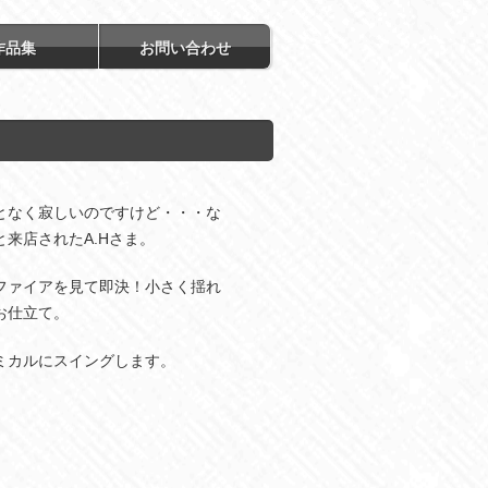
作品集
お問い合わせ
となく寂しいのですけど・・・な
来店されたA.Hさま。
ファイアを見て即決！小さく揺れ
お仕立て。
ミカルにスイングします。