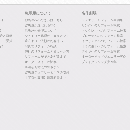
弥馬屋について
名作劇場
内
弥馬屋への行き方はこちら
ジュエリーリフォーム実例集
弥馬屋が選ばれるワケ
リングへのリフォーム検索
】
弥馬屋の修理について
ネックレスへのリフォーム検索
丹と薔薇
ジュエリー修理が１０％オフ！
ブローチへのリフォーム検索
ード受賞
遠方よりご依頼のお客様へ
イヤリングへのリフォーム検索
都
写真でリフォーム相談
【その他】へのリフォーム検索
他社のリフォームとまよった方
ダイヤへのリフォーム検索
リフォームができあがるまで
オーダーメイドジュエリー実例
オーダーメイドの流れ
ブライダルリング実例集
終活をお考えの皆さまへ
弥馬屋ジュエリーと１２の物語
【宝石の裏側】新潮新書より