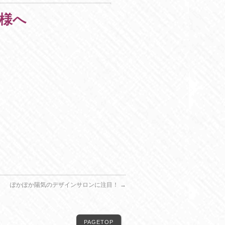
様へ
、
ぽかぽか陽気のデザインサロンに注目！
→
PAGETOP