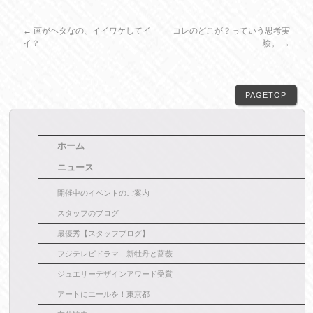
←
画がヘタなの、イイワケしてイ
コレのどこが？っていう思考実
イ？
験。
→
PAGETOP
ホーム
ニュース
開催中のイベントのご案内
スタッフのブログ
最優秀【スタッフブログ】
フジテレビドラマ 新牡丹と薔薇
ジュエリーデザインアワード受賞
アートにエールを！東京都