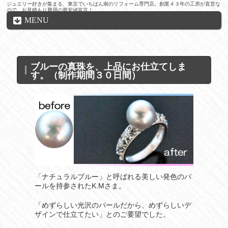
ジュエリー好きが集まる、東京でいちばん南のリフォーム専門店。創業４３年の工房が直営な
ので、お見積もり費用の最安値宣言！
MENU
ブルーの真珠を、上品にお仕立てしま
す。（制作期間３０日間）
「ナチュラルブルー」と呼ばれる美しい発色のパ
ールを持参されたK.Mさま。
「めずらしい光沢のパールだから、めずらしいデ
ザインで仕立てたい」とのご要望でした。