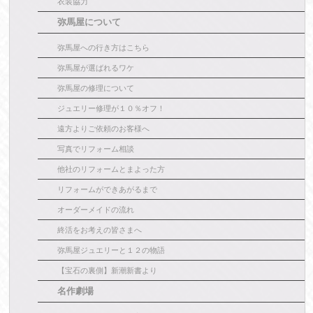
衣装協力
弥馬屋について
弥馬屋への行き方はこちら
弥馬屋が選ばれるワケ
弥馬屋の修理について
ジュエリー修理が１０％オフ！
遠方よりご依頼のお客様へ
写真でリフォーム相談
他社のリフォームとまよった方
リフォームができあがるまで
オーダーメイドの流れ
終活をお考えの皆さまへ
弥馬屋ジュエリーと１２の物語
【宝石の裏側】新潮新書より
名作劇場