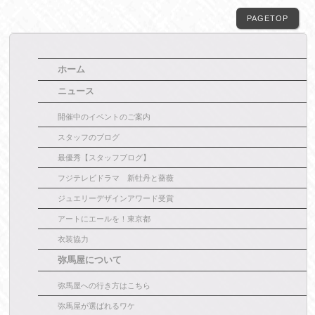
PAGETOP
ホーム
ニュース
開催中のイベントのご案内
スタッフのブログ
最優秀【スタッフブログ】
フジテレビドラマ 新牡丹と薔薇
ジュエリーデザインアワード受賞
アートにエールを！東京都
衣装協力
弥馬屋について
弥馬屋への行き方はこちら
弥馬屋が選ばれるワケ