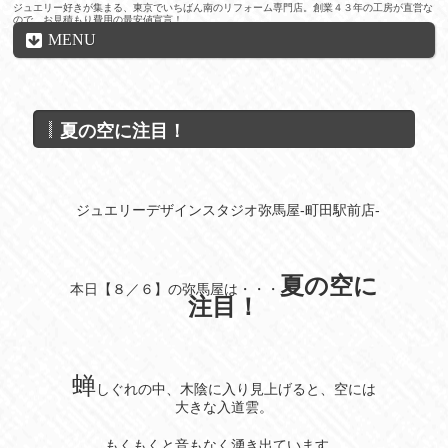
ジュエリー好きが集まる、東京でいちばん南のリフォーム専門店。創業４３年の工房が直営な
ので、お見積もり費用の最安値宣言！
MENU
夏の空に注目！
ジュエリーデザインスタジオ弥馬屋-町田駅前店-
夏の空に
本日【８／６】の弥馬屋は・・・
注目！
蝉
しぐれの中、木陰に入り見上げると、空には
大きな入道雲。
もくもくと音もなく湧き出ています。