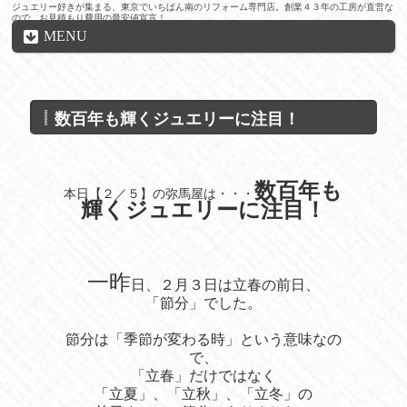
ジュエリー好きが集まる、東京でいちばん南のリフォーム専門店。創業４３年の工房が直営な
ので、お見積もり費用の最安値宣言！
MENU
数百年も輝くジュエリーに注目！
数百年も
本日【２／５】の弥馬屋は・・・
輝くジュエリー
に注目！
一昨
日、２月３日は立春の前日、
「節分」でした。
節分は「季節が変わる時」という意味なの
で、
「立春」だけではなく
「立夏」、「立秋」、「立冬」の