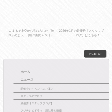
←
まるで上空から見おろした「地
2026年1月の最優秀【スタッフブ
球」のよう。（制作期間４０日）
ログ】はこちら！
→
PAGETOP
ホーム
ニュース
開催中のイベントのご案内
スタッフのブログ
最優秀【スタッフブログ】
フジテレビドラマ 新牡丹と薔薇