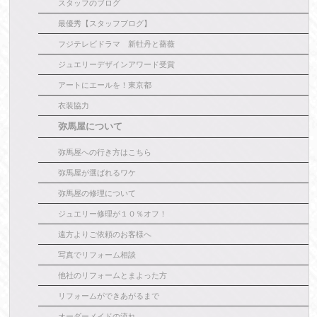
スタッフのブログ
最優秀【スタッフブログ】
フジテレビドラマ 新牡丹と薔薇
ジュエリーデザインアワード受賞
アートにエールを！東京都
衣装協力
弥馬屋について
弥馬屋への行き方はこちら
弥馬屋が選ばれるワケ
弥馬屋の修理について
ジュエリー修理が１０％オフ！
遠方よりご依頼のお客様へ
写真でリフォーム相談
他社のリフォームとまよった方
リフォームができあがるまで
オーダーメイドの流れ