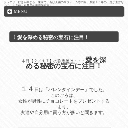
ジュエリー好きが集まる、東京でいちばん南のリフォーム専門店。創業４３年の工房が直営な
ので、お見積もり費用の最安値宣言！
MENU
愛を深める秘密の宝石に注目！
愛を深
本日【２／１７】の弥馬屋は・・・
める秘密の宝石
に注目！
１４
日は「バレンタインデー」でした。
このごろは、
女性が男性にチョコレートをプレゼントする
より、
友達や自分用に買う方が多いと聞きます。