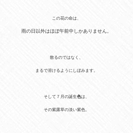
この花の命は、
雨の日以外はほぼ午前中しかありません。
散るのではなく、
まるで溶けるようにしぼみます。
そして７月の誕生
色
は、
その紫露草の淡い紫色。