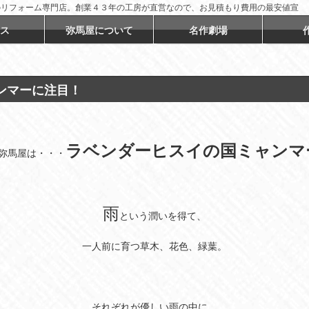
のリフォーム専門店。創業４３年の工房が直営なので、お見積もり費用の最安値宣
ス
弥馬屋について
名作劇場
ンマーに注目！
ラベンダーヒスイの国ミャンマ
弥馬屋は・・・
雨
という潤いを得て、
一人前に育つ草木、花色、緑葉。
それぞれが優しい雨の中に、