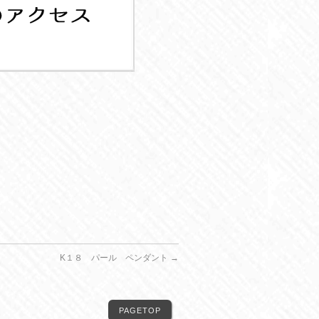
K１８ パール ペンダント
→
PAGETOP