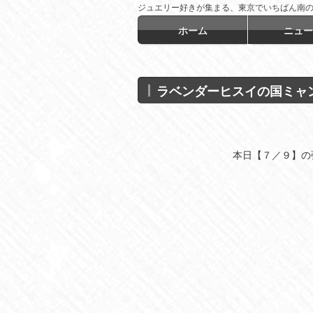
ジュエリー好きが集まる、東京でいちばん南
言！
ホーム
ニュー
ラベンダーヒスイの国ミャ
本日【７／９】の