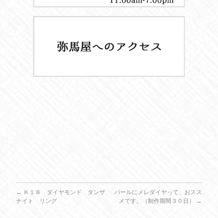
←
Ｋ１８ ダイヤモンド タンザ
パールにメレダイヤって、おスス
ナイト リング
メです。（制作期間３０日）
→