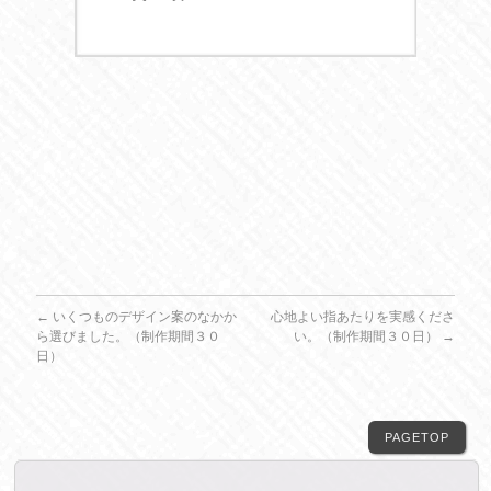
←
いくつものデザイン案のなかか
心地よい指あたりを実感くださ
ら選びました。（制作期間３０
い。（制作期間３０日）
→
日）
PAGETOP