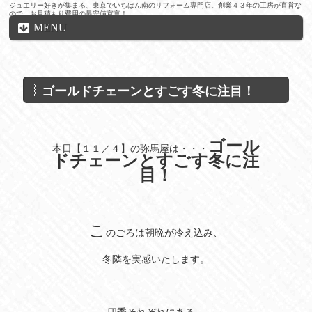
ジュエリー好きが集まる、東京でいちばん南のリフォーム専門店。創業４３年の工房が直営な
ので、お見積もり費用の最安値宣言！
MENU
ゴールドチェーンとすごす冬に注目！
ゴール
本日【１１／４】の弥馬屋は・・・
ドチェーンとすごす冬に
注
目！
こ
のごろは朝晩が冷え込み、
冬隣を実感いたします。