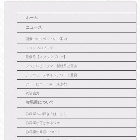
ホーム
ニュース
開催中のイベントのご案内
スタッフのブログ
最優秀【スタッフブログ】
フジテレビドラマ 新牡丹と薔薇
ジュエリーデザインアワード受賞
アートにエールを！東京都
衣装協力
弥馬屋について
弥馬屋への行き方はこちら
弥馬屋が選ばれるワケ
弥馬屋の修理について