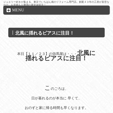
ジュエリー好きが集まる、東京でいちばん南のリフォーム専門店。創業４３年の工房が直営な
ので、お見積もり費用の最安値宣言！
MENU
北風に揺れるピアスに注目！
北風に
本日【１１／２３】の弥馬屋は・・・
揺れるピアスに
注目！
こ
のごろは、
日が暮れるのが本当に 早くて、
おのずと家に帰る時間も早くなります。