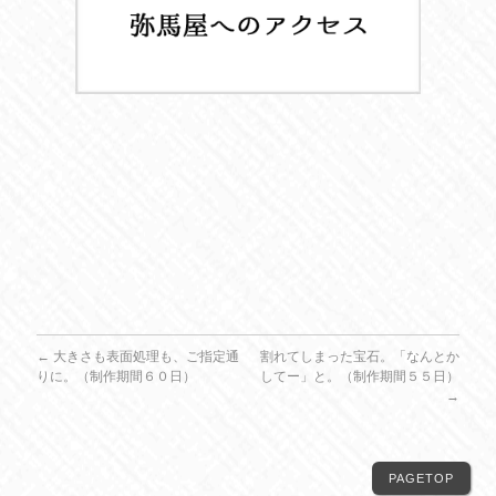
←
大きさも表面処理も、ご指定通
割れてしまった宝石。「なんとか
りに。（制作期間６０日）
してー」と。（制作期間５５日）
→
PAGETOP