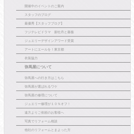
開催中のイベントのご案内
スタッフのブログ
最優秀【スタッフブログ】
フジテレビドラマ 新牡丹と薔薇
ジュエリーデザインアワード受賞
アートにエールを！東京都
衣装協力
弥馬屋について
弥馬屋への行き方はこちら
弥馬屋が選ばれるワケ
弥馬屋の修理について
ジュエリー修理が１０％オフ！
遠方よりご依頼のお客様へ
写真でリフォーム相談
他社のリフォームとまよった方