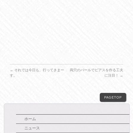
←
それでは今日も、行ってきまー
両穴のパールでピアスを作る工夫
す。
に注目！
→
PAGETOP
ホーム
ニュース