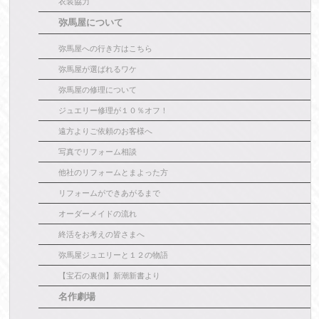
衣装協力
弥馬屋について
弥馬屋への行き方はこちら
弥馬屋が選ばれるワケ
弥馬屋の修理について
ジュエリー修理が１０％オフ！
遠方よりご依頼のお客様へ
写真でリフォーム相談
他社のリフォームとまよった方
リフォームができあがるまで
オーダーメイドの流れ
終活をお考えの皆さまへ
弥馬屋ジュエリーと１２の物語
【宝石の裏側】新潮新書より
名作劇場