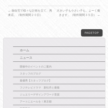
←
御自宅で様々な計画を立て、再
大きい子も小さい子も、よーく働
来店。（制作期間２０日）
きます。（制作期間３５日）
→
PAGETOP
ホーム
ニュース
開催中のイベントのご案内
スタッフのブログ
最優秀【スタッフブログ】
フジテレビドラマ 新牡丹と薔薇
ジュエリーデザインアワード受賞
アートにエールを！東京都