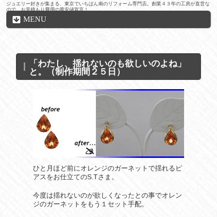
ジュエリー好きが集まる、東京でいちばん南のリフォーム専門店。創業４３年の工房が直営な
ので、お見積もり費用の最安値宣言！
MENU
「わたし、揺れないのも欲しいのよね」
と。（制作期間２５日）
ひと月ほど前にオレンジのガーネットで揺れるピ
アスをお仕立てのS.Tさま。
今度は揺れないのが欲しくなったとの事でオレン
ジのガーネットをもう１セット手配。