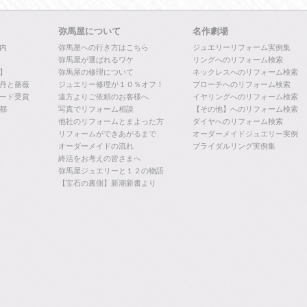
弥馬屋について
名作劇場
内
弥馬屋への行き方はこちら
ジュエリーリフォーム実例集
弥馬屋が選ばれるワケ
リングへのリフォーム検索
】
弥馬屋の修理について
ネックレスへのリフォーム検索
丹と薔薇
ジュエリー修理が１０％オフ！
ブローチへのリフォーム検索
ード受賞
遠方よりご依頼のお客様へ
イヤリングへのリフォーム検索
都
写真でリフォーム相談
【その他】へのリフォーム検索
他社のリフォームとまよった方
ダイヤへのリフォーム検索
リフォームができあがるまで
オーダーメイドジュエリー実例
オーダーメイドの流れ
ブライダルリング実例集
終活をお考えの皆さまへ
弥馬屋ジュエリーと１２の物語
【宝石の裏側】新潮新書より