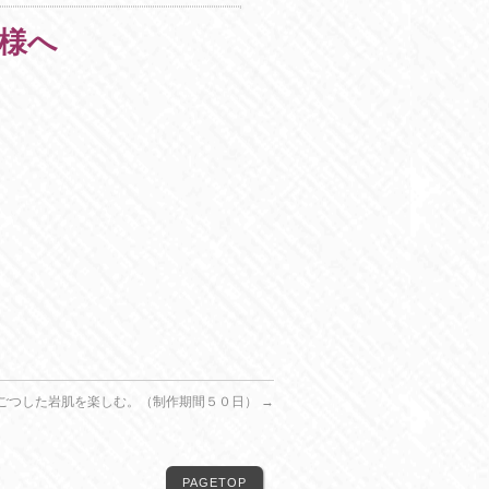
様へ
、
ごつした岩肌を楽しむ。（制作期間５０日）
→
PAGETOP