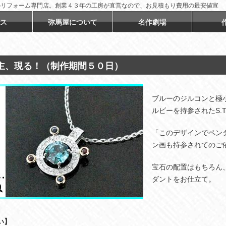
のリフォーム専門店。創業４３年の工房が直営なので、お見積もり費用の最安値宣
ス
弥馬屋について
名作劇場
主、現る！（制作期間５０日）
ブルーのジルコンと極
ルビーを持参されたS.
「このデザインでペン
ン画も持参されてのご
宝石の配置はもちろん
ダントをお仕立て。
い】