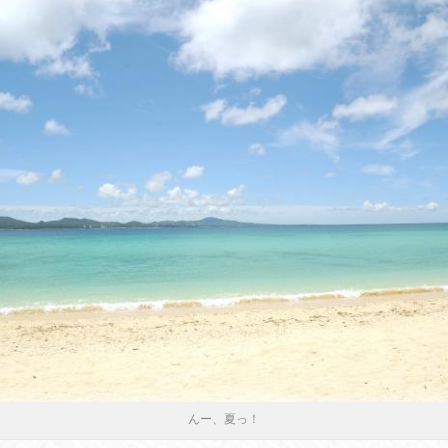
んー、夏っ！