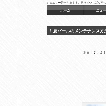
ジュエリー好きが集まる、東京でいちばん南
言！
ホーム
ニュー
夏パールのメンテナンス方
本日【７／２