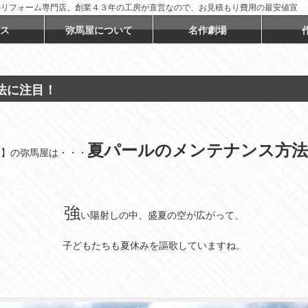
のリフォーム専門店。創業４３年の工房が直営なので、お見積もり費用の最安値宣
ス
弥馬屋について
名作劇場
法に注目！
夏パールのメンテナンス方法
６】の弥馬屋は・・・
強
い陽射しの中、盛夏の空が広がって、
子どもたちも夏休みを謳歌していますね。