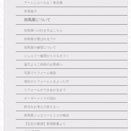
アートにエールを！東京都
衣装協力
弥馬屋について
弥馬屋への行き方はこちら
弥馬屋が選ばれるワケ
弥馬屋の修理について
ジュエリー修理が１０％オフ！
遠方よりご依頼のお客様へ
写真でリフォーム相談
他社のリフォームとまよった方
リフォームができあがるまで
オーダーメイドの流れ
終活をお考えの皆さまへ
弥馬屋ジュエリーと１２の物語
【宝石の裏側】新潮新書より