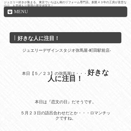
ジュエリー好きが集まる、東京でいちばん南のリフォーム専門店。創業４３年の工房が直営な
ので、お見積もり費用の最安値宣言！
MENU
好きな人に注目！
ジュエリーデザインスタジオ弥馬屋-町田駅前店-
好きな
本日【５／２３】の弥馬屋は・・・
人に注目！
本日は『恋文の日』だそうです。
５月２３日の語呂合わせだとか・・・ロマンチッ
クですね。