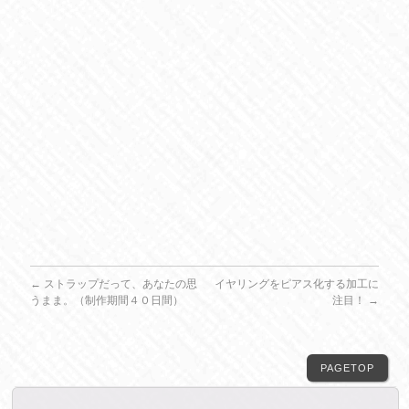
←
ストラップだって、あなたの思
イヤリングをピアス化する加工に
うまま。（制作期間４０日間）
注目！
→
PAGETOP