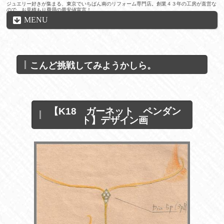
ジュエリー好きが集まる、東京でいちばん南のリフォーム専門店。創業４３年の工房が直営な
ので、お見積もり費用の最安値宣言！
MENU
こんど挑戦してみようかしら。
【K18 ガーネット ペンダン
ト】デザイン画