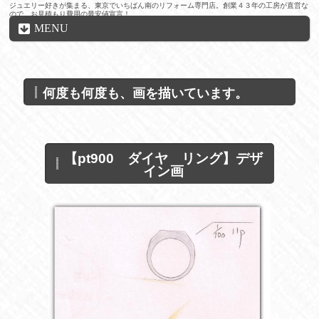
ジュエリー好きが集まる、東京でいちばん南のリフォーム専門店。創業４３年の工房が直営な
ので、お見積もり費用の最安値宣言！
MENU
何度も何度も、画を描いています。
【pt900 ダイヤ リング】デザ
イン画