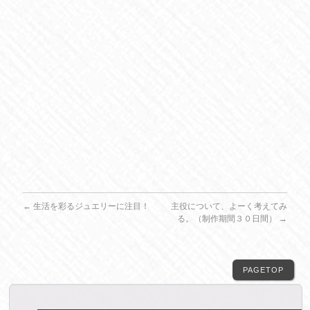
←
生活を彩るジュエリーに注目！
主役について、よーく考えてみ
る。（制作期間３０日間）
→
PAGETOP