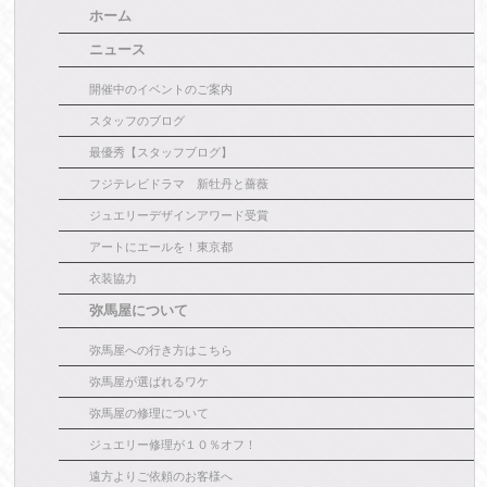
ホーム
ニュース
開催中のイベントのご案内
スタッフのブログ
最優秀【スタッフブログ】
フジテレビドラマ 新牡丹と薔薇
ジュエリーデザインアワード受賞
アートにエールを！東京都
衣装協力
弥馬屋について
弥馬屋への行き方はこちら
弥馬屋が選ばれるワケ
弥馬屋の修理について
ジュエリー修理が１０％オフ！
遠方よりご依頼のお客様へ