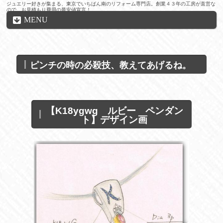
ジュエリー好きが集まる、東京でいちばん南のリフォーム専門店。創業４３年の工房が直営な
ので、お見積もり費用の最安値宣言！
MENU
ピンチの時の必殺技、教えてあげるね。
【K18ygwg ルビー ペンダン
ト】デザイン画