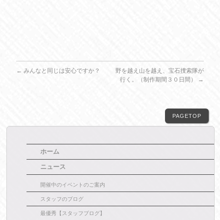
←
みんなと同じは安心ですか？
野を越え山を越え、宝石捜索隊が
行く。（制作期間３０日間）
→
PAGETOP
ホーム
ニュース
開催中のイベントのご案内
スタッフのブログ
最優秀【スタッフブログ】