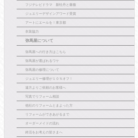
フジテレビドラマ 新牡丹と薔薇
ジュエリーデザインアワード受賞
アートにエールを！東京都
衣装協力
弥馬屋について
弥馬屋への行き方はこちら
弥馬屋が選ばれるワケ
弥馬屋の修理について
ジュエリー修理が１０％オフ！
遠方よりご依頼のお客様へ
写真でリフォーム相談
他社のリフォームとまよった方
リフォームができあがるまで
オーダーメイドの流れ
終活をお考えの皆さまへ