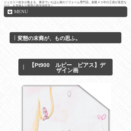
ジュエリー好きが集まる、東京でいちばん南のリフォーム専門店。創業４３年の工房が直営な
ので、お見積もり費用の最安値宣言！
MENU
変態の末裔が、もの思ふ。
【Pt900 ルビー ピアス】デ
ザイン画