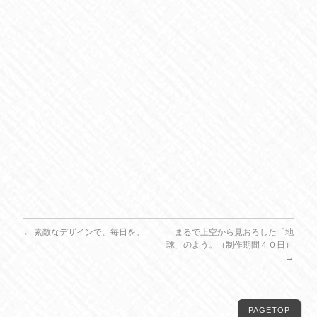
←
素敵なデザインで、毎日を。
まるで上空から見おろした「地
球」のよう。（制作期間４０日）
→
PAGETOP