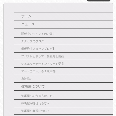
ホーム
ニュース
開催中のイベントのご案内
スタッフのブログ
最優秀【スタッフブログ】
フジテレビドラマ 新牡丹と薔薇
ジュエリーデザインアワード受賞
アートにエールを！東京都
衣装協力
弥馬屋について
弥馬屋への行き方はこちら
弥馬屋が選ばれるワケ
弥馬屋の修理について