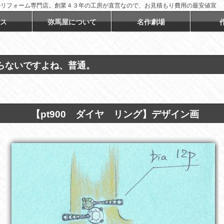
のリフォーム専門店。創業４３年の工房が直営なので、お見積もり費用の最安値宣
ス
弥馬屋について
名作劇場
らないですよね、普通。
【pt900 ダイヤ リング】デザイン画